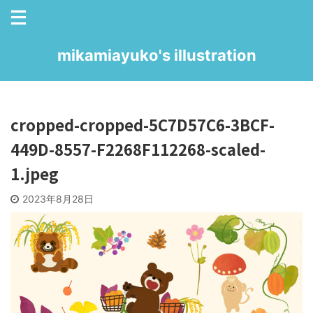
mikamiayuko's illustration
cropped-cropped-5C7D57C6-3BCF-
449D-8557-F2268F112268-scaled-
1.jpeg
2023年8月28日