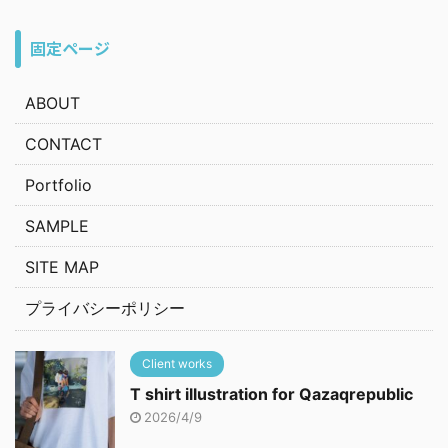
固定ページ
ABOUT
CONTACT
Portfolio
SAMPLE
SITE MAP
プライバシーポリシー
Client works
T shirt illustration for Qazaqrepublic
2026/4/9