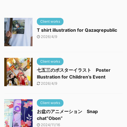
Client works
T shirt illustration for Qazaqrepublic
2026/4/9
Client works
七五三のポスターイラスト Poster
Illustration for Children’s Event
2026/4/9
Client works
お盆のアニメーション Snap
chat”Obon”
2024/11/16