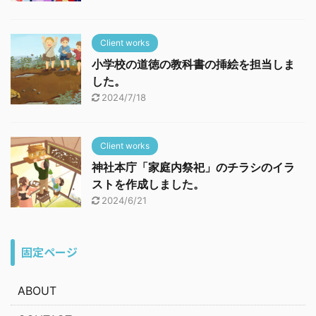
Client works
小学校の道徳の教科書の挿絵を担当しま
した。
2024/7/18
Client works
神社本庁「家庭内祭祀」のチラシのイラ
ストを作成しました。
2024/6/21
固定ページ
ABOUT